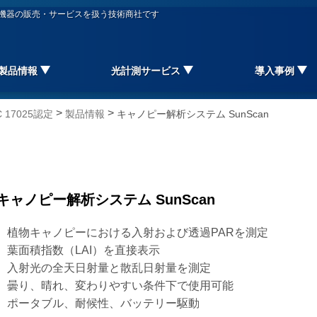
信機器の販売・サービスを扱う技術商社です
製品情報
光計測サービス
導入事例
>
>
17025認定
製品情報
キャノピー解析システム SunScan
キャノピー解析システム SunScan
植物キャノピーにおける入射および透過PARを測定
葉面積指数（LAI）を直接表示
入射光の全天日射量と散乱日射量を測定
曇り、晴れ、変わりやすい条件下で使用可能
ポータブル、耐候性、バッテリー駆動