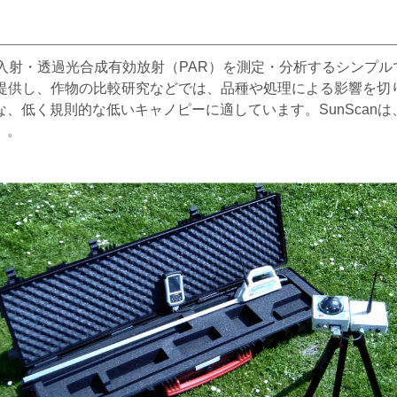
内の入射・透過光合成有効放射（PAR）を測定・分析するシンプ
を提供し、作物の比較研究などでは、品種や処理による影響を切
、低く規則的な低いキャノピーに適しています。SunScanは
）。