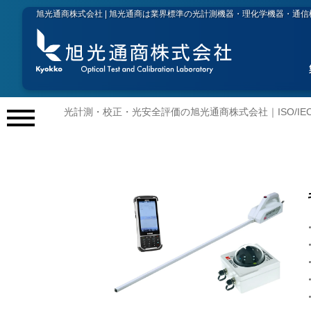
旭光通商株式会社 | 旭光通商は業界標準の光計測機器・理化学機器・通
光計測・校正・光安全評価の旭光通商株式会社｜ISO/IEC 
メ
ニ
ュ
ー
開
閉