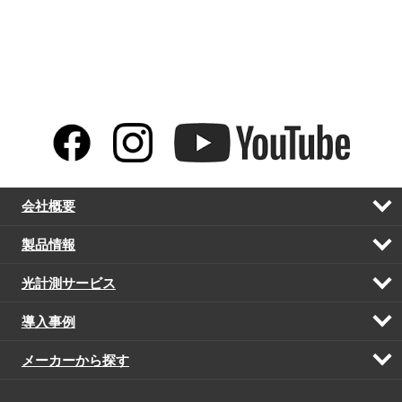
会社概要
開
く
製品情報
開
く
光計測サービス
開
く
導入事例
開
く
メーカーから探す
開
く