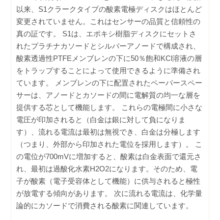
以来、S1クラークタイプの酸素電極ディスクはほとんど
変更されていません。これはセンサーの品質と信頼性の
真の証です。 S1は、エポキシ樹脂ディスクにセットさ
れたプラチナカソードとシルバーアノードで構成され、
酸素透過性PTFEメンブレンの下に50％飽和KCl溶液の層
をトラップすることによって使用できるように準備され
ています。 メンブレンの下に配置されたペーパースペー
サーは、アノードとカソードの間に電解質の均一な層を
提供する芯として機能します。 これらの電極間に小さな
電圧が印加されると（白金は銀に対して負になりま
す）、流れる電流は最初は無視でき、白金は分極します
（つまり、外部から印加された電位を採用します）。 こ
の電位が700mVに増加すると、酸素は白金表面で還元さ
れ、最初は過酸化水素H2O2になります。そのため、電
子が酸素（電子受容体として機能）に供与されると極性
が放電する傾向があります。 次に流れる電流は、化学量
論的にカソードで消費される酸素に関連しています。