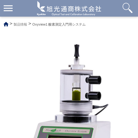
メ
ニ
ュ
>
>
製品情報
Oxyview1 酸素測定入門用システム
ー
開
閉