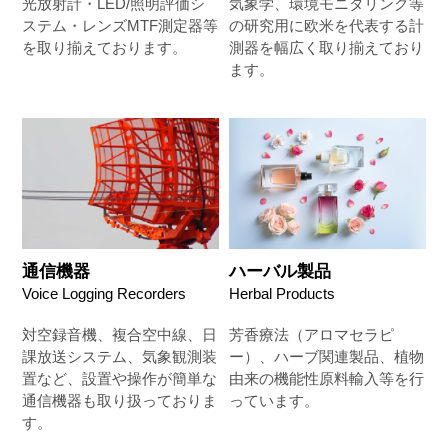
光放射計・LED/照明評価シ
気象学、環境モニタリング等
ステム・レンズMTF測定器等
の研究用に欧米を代表する計
を取り揃えております。
測器を幅広く取り揃えており
ます。
通信機器
ハーバル製品
Voice Logging Recorders
Herbal Products
対空録音機、複合空中線、日
芳香療法（アロマセラピ
課放送システム、気象観測装
ー）、ハーブ関連製品、植物
置など、設置や操作が簡単な
由来の機能性原料輸入等を行
通信機器も取り扱っておりま
っています。
す。