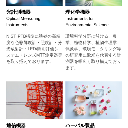
光計測機器
理化学機器
Optical Measuring
Instruments for
Instruments
Environmental Science
NIST, PTB標準に準拠の高精
環境科学分野に於ける、農
度な色彩輝度計・照度計・分
学、植物科学、植物生理学、
光放射計・LED/照明評価シ
気象学、環境モニタリング等
ステム・レンズMTF測定器等
の研究用に欧米を代表する計
を取り揃えております。
測器を幅広く取り揃えており
ます。
通信機器
ハーバル製品