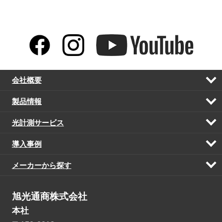
会社概要
開
く
製品情報
開
く
光計測サービス
開
く
導入事例
開
く
メーカーから探す
開
く
旭光通商株式会社
本社