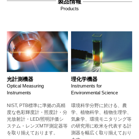
製品情報
Products
光計測機器
理化学機器
Optical Measuring
Instruments for
Instruments
Environmental Science
NIST, PTB標準に準拠の高精
環境科学分野に於ける、農
度な色彩輝度計・照度計・分
学、植物科学、植物生理学、
光放射計・LED/照明評価シ
気象学、環境モニタリング等
ステム・レンズMTF測定器等
の研究用に欧米を代表する計
を取り揃えております。
測器を幅広く取り揃えており