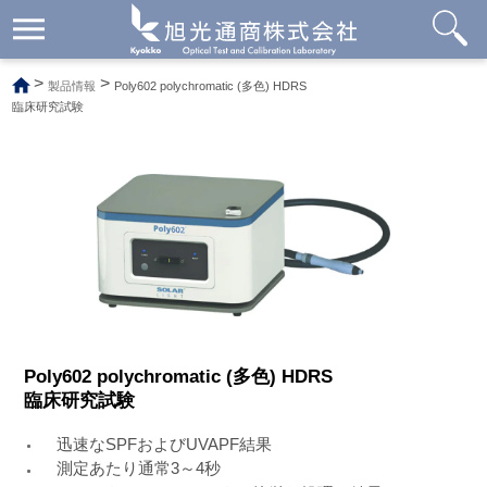
メ
ニ
ュ
>
>
製品情報
Poly602 polychromatic (多色) HDRS
ー
臨床研究試験
開
閉
Poly602 polychromatic (多色) HDRS
臨床研究試験
迅速なSPFおよびUVAPF結果
測定あたり通常3～4秒