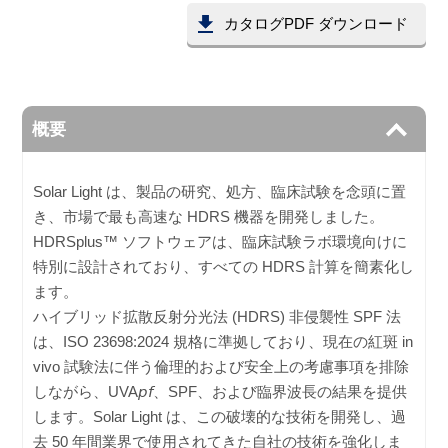
カタログPDF ダウンロード
概要
Solar Light は、製品の研究、処方、臨床試験を念頭に置
き、市場で最も高速な HDRS 機器を開発しました。
HDRSplus™ ソフトウェアは、臨床試験ラボ環境向けに
特別に設計されており、すべての HDRS 計算を簡素化し
ます。
ハイブリッド拡散反射分光法 (HDRS) 非侵襲性 SPF 法
は、ISO 23698:2024 規格に準拠しており、現在の紅斑 in
vivo 試験法に伴う倫理的および安全上の考慮事項を排除
しながら、UVA𝘱𝘧、SPF、および臨界波長の結果を提供
します。Solar Light は、この破壊的な技術を開発し、過
去 50 年間業界で使用されてきた自社の技術を強化しま