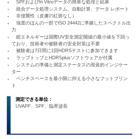
SPFおよびIn Vitroデータの簡単な処理と結果
統合データ処理システム、自動計算、データ レポート
非侵襲性（皮膚の紅斑なし）
強度のほんの一部でISO 24442に準拠したスペクトル出
力
総エネルギーは国際UV安全測定閾値の最小値を下回っ
ており、技術者や被験者の安全対策は不要
被験者は7日間に1回HDRSテストに参加できます
ラップトップとHDRSplusソフトウェアが付属
システムの準備と測定ステータスの視覚的インジケー
ター
ベンチスペースを最小限に抑える小さなフットプリン
ト
測定できる単位：
UVAPF、SPF、臨界波長