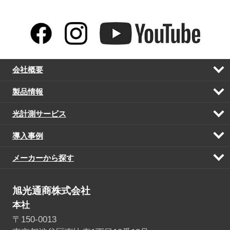
会社概要
開
く
製品情報
開
く
光計測サービス
開
く
導入事例
開
く
メーカーから探す
開
く
旭光通商株式会社
本社
〒150-0013