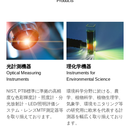
Products
光計測機器
理化学機器
Optical Measuring
Instruments for
Instruments
Environmental Science
NIST, PTB標準に準拠の高精
環境科学分野に於ける、農
度な色彩輝度計・照度計・分
学、植物科学、植物生理学、
光放射計・LED/照明評価シ
気象学、環境モニタリング等
ステム・レンズMTF測定器等
の研究用に欧米を代表する計
を取り揃えております。
測器を幅広く取り揃えており
ます。