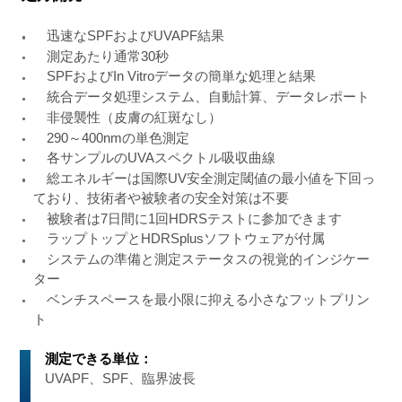
迅速なSPFおよびUVAPF結果
測定あたり通常30秒
SPFおよびIn Vitroデータの簡単な処理と結果
統合データ処理システム、自動計算、データレポート
非侵襲性（皮膚の紅斑なし）
290～400nmの単色測定
各サンプルのUVAスペクトル吸収曲線
総エネルギーは国際UV安全測定閾値の最小値を下回っ
ており、技術者や被験者の安全対策は不要
被験者は7日間に1回HDRSテストに参加できます
ラップトップとHDRSplusソフトウェアが付属
システムの準備と測定ステータスの視覚的インジケー
ター
ベンチスペースを最小限に抑える小さなフットプリン
ト
測定できる単位：
UVAPF、SPF、臨界波長