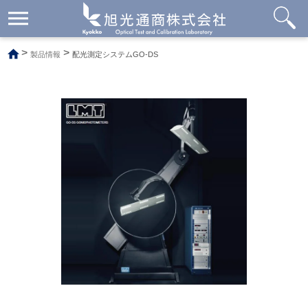
メ
ニ
ュ
>
>
製品情報
配光測定システムGO-DS
ー
開
閉