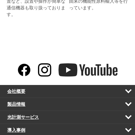
置など、設置や操作が簡単な
由来の機能性原料輸入等を行
通信機器も取り扱っておりま
っています。
す。
会社概要
開
く
製品情報
開
く
光計測サービス
開
く
導入事例
開
く