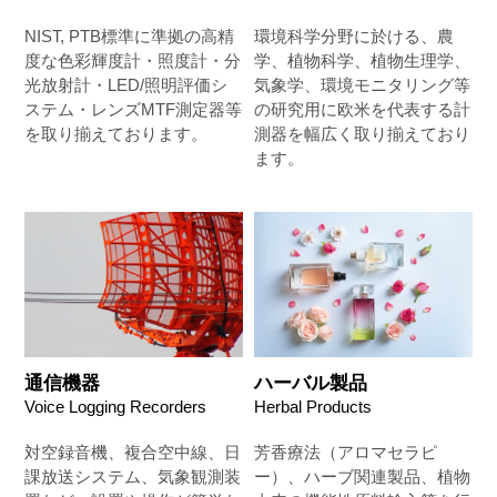
NIST, PTB標準に準拠の高精
環境科学分野に於ける、農
度な色彩輝度計・照度計・分
学、植物科学、植物生理学、
光放射計・LED/照明評価シ
気象学、環境モニタリング等
ステム・レンズMTF測定器等
の研究用に欧米を代表する計
を取り揃えております。
測器を幅広く取り揃えており
ます。
通信機器
ハーバル製品
Voice Logging Recorders
Herbal Products
対空録音機、複合空中線、日
芳香療法（アロマセラピ
課放送システム、気象観測装
ー）、ハーブ関連製品、植物