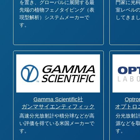
を置き、グローバルに展開する最
門家に光
先端の植物フェノタイピング（表
室レベル
現型解析）システムメーカーで
してきま
す。
Gamma Scientific社
Optro
ガンマサイエンティフィック
オプトロ
高速分光放射計や積分球などが高
分光放射
い評価を得ている米国メーカーで
源などを
す。
す。