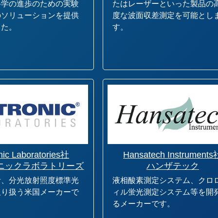
科学の進歩のための実験
たはレーザーといった製品の
のソリューションを提供
度な波面収差測定を可能とし
した。
す。
nic Laboratories社
Hansatech Instruments
ニックラボラトリーズ
ハンザテック
計、分光放射照度標準光
液相酸素測定システム、クロ
取り扱う米国メーカーで
ィル蛍光測定システム等を開
るメーカーです。