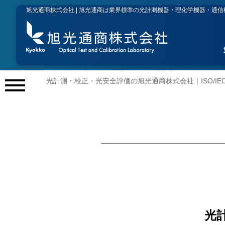
旭光通商株式会社 | 旭光通商は業界標準の光計測機器・理化学機器・通
光計測・校正・光安全評価の旭光通商株式会社｜ISO/IEC 
メ
ニ
ュ
ー
開
閉
光