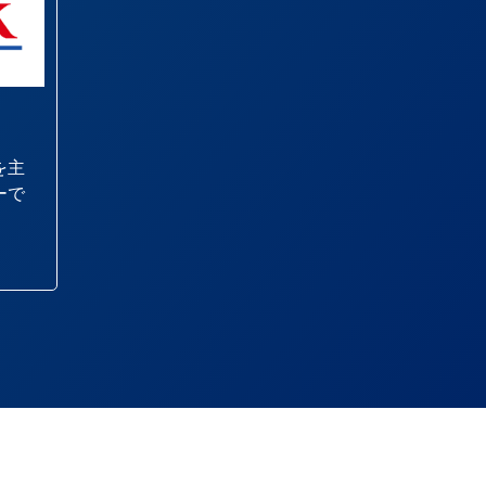
を主
ーで