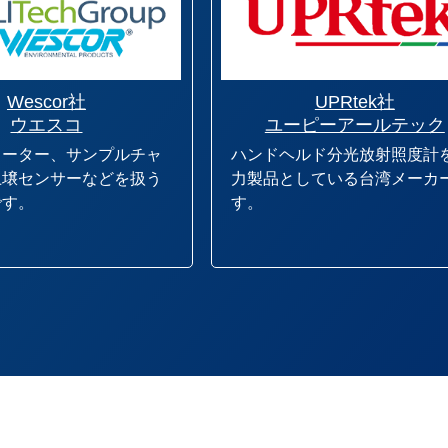
Wescor社
UPRtek社
ウエスコ
ユーピーアールテック
メーター、サンプルチャ
ハンドヘルド分光放射照度計
土壌センサーなどを扱う
力製品としている台湾メーカ
です。
す。