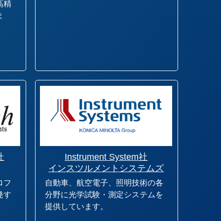
高精
ま
社
Instrument System社
インスツルメントシステムズ
ロフ
自動車、航空電子、照明技術の各
発す
分野に光学試験・測定システムを
提供しています。