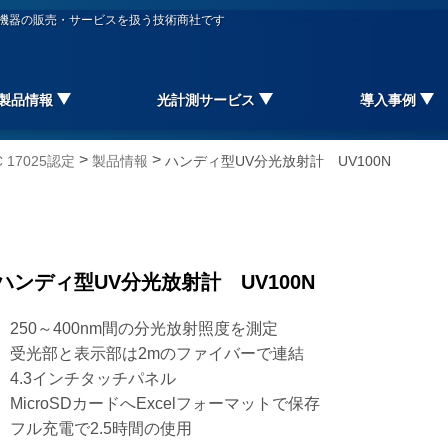
信機器の販売・サービスを扱う技術商社です
製品情報
光計測サービス
導入事例
>
>
17025認定
製品情報
ハンディ型UV分光放射計 UV100N
ハンディ型UV分光放射計 UV100N
250～400nm間の分光放射照度を測定
受光部と表示部は2mのファイバーで連結
4.3インチタッチパネル
MicroSDカードへExcelフォーマットで保存
フル充電で2.5時間の使用