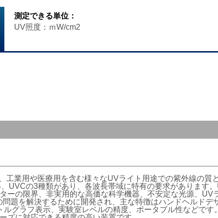
測定できる単位：
UV照度：ｍW/cm2
ーは、工業用や医療用を含む様々なUVライト用途での紫外線の質
VB、UVCの3種類があり、各波長帯域に特有の要求があります
ーターの限界、非実用的な高価な科学機器、不安定な光源、UV
らの問題を解決するために開発され、主な特徴はハンドヘルドデ
トルグラフ表示、実験室レベルの精度、ポータブル性などです
ニーズに対応できる精度の高い装置です。