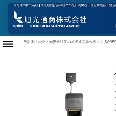
旭光通商株式会社 | 旭光通商は業界標準の光計測機器・理化学機器・通
光計測・校正・光安全評価の旭光通商株式会社｜ISO/IEC 
メ
ニ
ュ
ー
開
閉