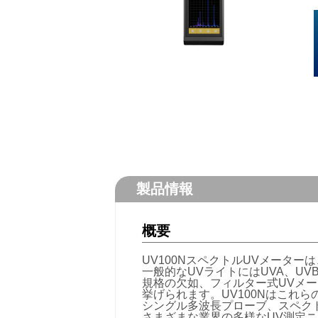
製品情報
概要
UV100NスペクトルUVメータ
一般的なUVライトにはUVA、U
規格の欠如、フィルター式UVメ
挙げられます。UV100Nはこれ
シングル多波長プローブ、スペク
さまざまな業界の多様なUV測定