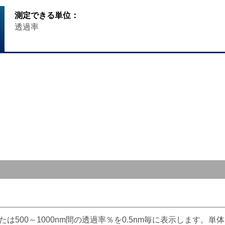
測定できる単位：
透過率
nm間または500～1000nm間の透過率％を0.5nm毎に表示しま