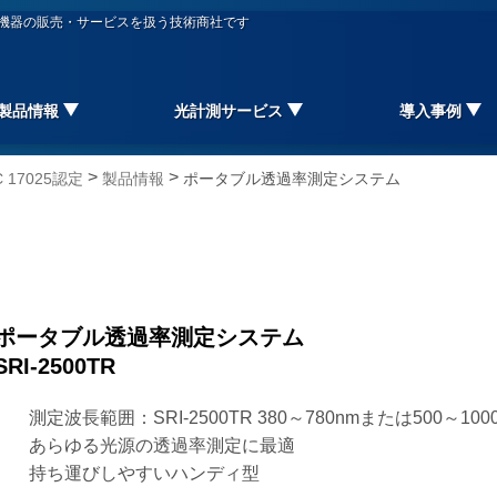
信機器の販売・サービスを扱う技術商社です
製品情報
光計測サービス
導入事例
>
>
17025認定
製品情報
ポータブル透過率測定システム
ポータブル透過率測定システム
SRI-2500TR
測定波長範囲：SRI-2500TR 380～780nmまたは500～100
あらゆる光源の透過率測定に最適
持ち運びしやすいハンディ型