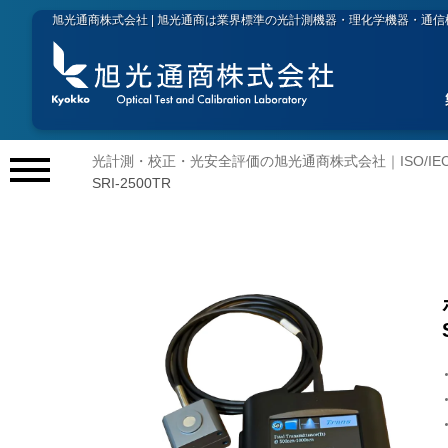
旭光通商株式会社 | 旭光通商は業界標準の光計測機器・理化学機器・通
光計測・校正・光安全評価の旭光通商株式会社｜ISO/IEC 
メ
SRI-2500TR
ニ
ュ
ー
開
閉