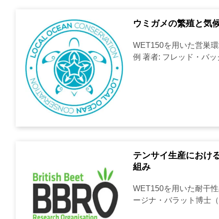
ウミガメの繁殖と気
WET150を用いた営巣
例 著者: フレッド・バッグ
テンサイ生産におけ
組み
WET150を用いた耐干性
ージナ・バラット博士（英