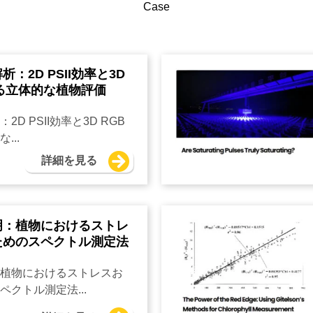
Case
：2D PSII効率と3D
る立体的な植物評価
D PSII効率と3D RGB
...
詳細を見る
明：植物におけるストレ
ためのスペクトル測定法
植物におけるストレスお
クトル測定法...