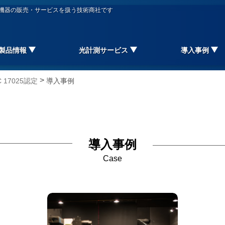
信機器の販売・サービスを扱う技術商社です
製品情報
光計測サービス
導入事例
>
17025認定
導入事例
導入事例
Case