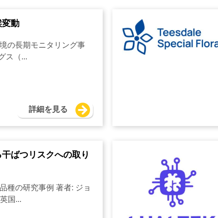
候変動
環境の長期モニタリング事
ス（...
詳細を見る
る干ばつリスクへの取り
品種の研究事例 著者: ジョ
国...