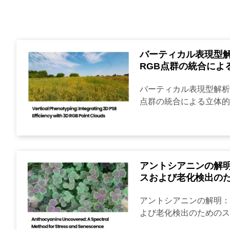
バーティカル表現型解析
RGB点群の統合によ
バーティカル表現型解析：2
点群の統合による立体的な
アントシアニンの解
スおよび老化検出の
アントシアニンの解明：
よび老化検出のためのスペ