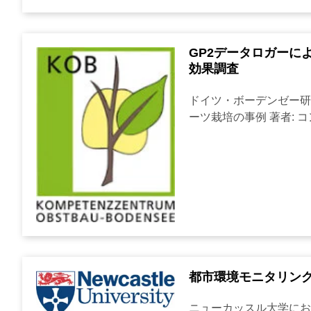
GP2データロガーに
効果調査
ドイツ・ボーデンゼー研
ーツ栽培の事例 著者: コン
都市環境モニタリン
ニューカッスル大学にお