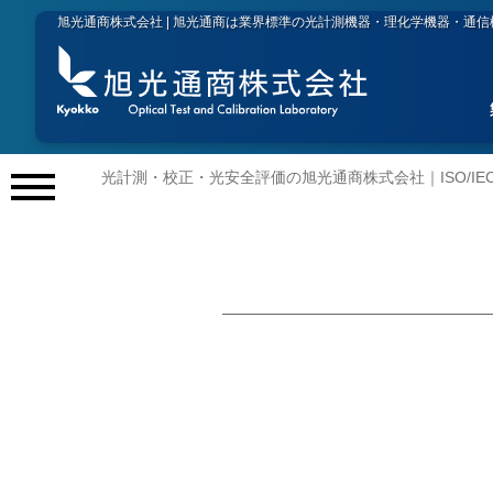
旭光通商株式会社 | 旭光通商は業界標準の光計測機器・理化学機器・通
光計測・校正・光安全評価の旭光通商株式会社｜ISO/IEC 
メ
ニ
ュ
ー
開
閉