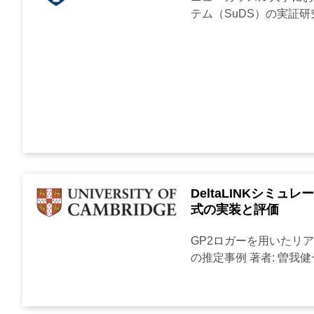
テム（SuDS）の実証研究
DeltaLINKシミ
式の実装と評価
GP2ロガーを用いたリ
の推定事例 著者: 曽我健一