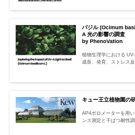
バジル (Ocimum basi
A 光の影響の調査
by PhenoVation
植物生理学における UV
成長、発育、ストレス反応
キュー王立植物園の
AP4ポロメーターを用
ンス測定と干ばつ耐性調査 著