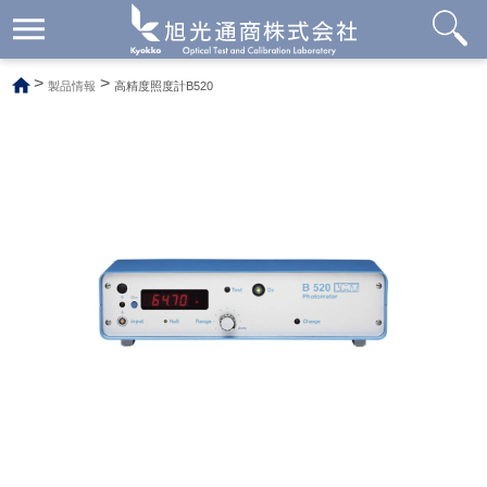
メ
ニ
ュ
>
>
製品情報
高精度照度計B520
ー
開
閉