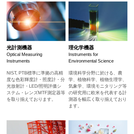
光計測機器
理化学機器
Optical Measuring
Instruments for
Instruments
Environmental Science
NIST, PTB標準に準拠の高精
環境科学分野に於ける、農
度な色彩輝度計・照度計・分
学、植物科学、植物生理学、
光放射計・LED/照明評価シ
気象学、環境モニタリング等
ステム・レンズMTF測定器等
の研究用に欧米を代表する計
を取り揃えております。
測器を幅広く取り揃えており
ます。