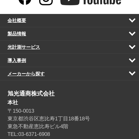
会社概要
開
く
製品情報
開
く
光計測サービス
開
く
導入事例
開
く
メーカーから探す
開
く
旭光通商株式会社
本社
〒150-0013
東京都渋谷区恵比寿1丁目18番18号
東急不動産恵比寿ビル4階
TEL:03-6371-6908