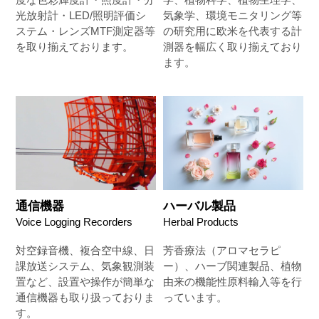
光放射計・LED/照明評価シ
気象学、環境モニタリング等
ステム・レンズMTF測定器等
の研究用に欧米を代表する計
を取り揃えております。
測器を幅広く取り揃えており
ます。
通信機器
ハーバル製品
Voice Logging Recorders
Herbal Products
対空録音機、複合空中線、日
芳香療法（アロマセラピ
課放送システム、気象観測装
ー）、ハーブ関連製品、植物
置など、設置や操作が簡単な
由来の機能性原料輸入等を行
通信機器も取り扱っておりま
っています。
す。