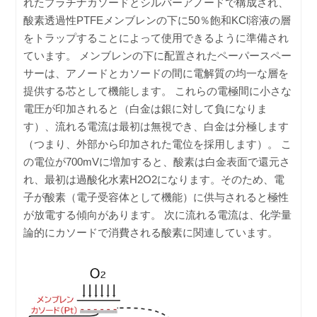
れたプラチナカソードとシルバーアノードで構成され、
酸素透過性PTFEメンブレンの下に50％飽和KCl溶液の層
をトラップすることによって使用できるように準備され
ています。 メンブレンの下に配置されたペーパースペー
サーは、アノードとカソードの間に電解質の均一な層を
提供する芯として機能します。 これらの電極間に小さな
電圧が印加されると（白金は銀に対して負になりま
す）、流れる電流は最初は無視でき、白金は分極します
（つまり、外部から印加された電位を採用します）。 こ
の電位が700mVに増加すると、酸素は白金表面で還元さ
れ、最初は過酸化水素H2O2になります。そのため、電
子が酸素（電子受容体として機能）に供与されると極性
が放電する傾向があります。 次に流れる電流は、化学量
論的にカソードで消費される酸素に関連しています。