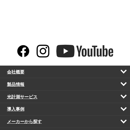
会社概要
開
く
製品情報
開
く
光計測サービス
開
く
導入事例
開
く
メーカーから探す
開
く