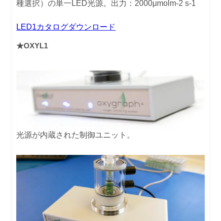
種選択）の単一LED光源。出力：2000μmolm-2 s-1
LED1カタログダウンロード
★OXYL1
光源が内蔵された制御ユニット。