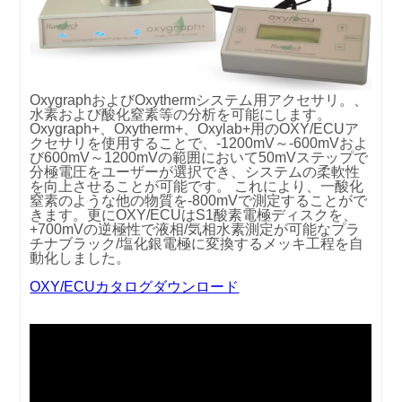
OxygraphおよびOxythermシステム用アクセサリ。、
水素および酸化窒素等の分析を可能にします。
Oxygraph+、Oxytherm+、Oxylab+用のOXY/ECUア
クセサリを使用することで、-1200mV～-600mVおよ
び600mV～1200mVの範囲において50mVステップで
分極電圧をユーザーが選択でき、システムの柔軟性
を向上させることが可能です。 これにより、一酸化
窒素のような他の物質を-800mVで測定することがで
きます。更にOXY/ECUはS1酸素電極ディスクを、
+700mVの逆極性で液相/気相水素測定が可能なプラ
チナブラック/塩化銀電極に変換するメッキ工程を自
動化しました。
OXY/ECUカタログダウンロード