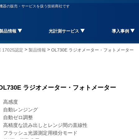
信機器の販売・サービスを扱う技術商社です
製品情報
光計測サービス
導入事例
>
>
17025認定
製品情報
OL730E ラジオメーター・フォトメーター
OL730E ラジオメーター・フォトメーター
高感度
自動レンジング
自動ゼロ調整
高精度な読み出しとレンジ間の直線性
フラッシュ光源測定用積分モード