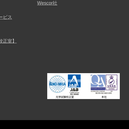
Wescor社
ービス
校正室】