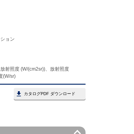
ーション
、放射照度 (W/(cm2sr))、放射照度
(W/sr)
カタログPDF ダウンロード