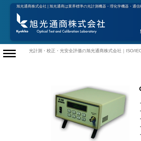
旭光通商株式会社 | 旭光通商は業界標準の光計測機器・理化学機器・通
光計測・校正・光安全評価の旭光通商株式会社｜ISO/IEC 
メ
ニ
ュ
ー
開
閉