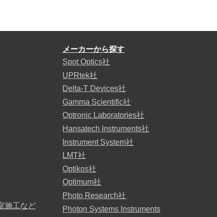
メーカーから探す
Spot Optics社
UPRtek社
Delta-T Devices社
Gamma Scientific社
Optronic Laboratories社
Hansatech Instruments社
Instrument System社
LMT社
Optikos社
Optimum社
Photo Research社
室施工など
Photon Systems Instruments