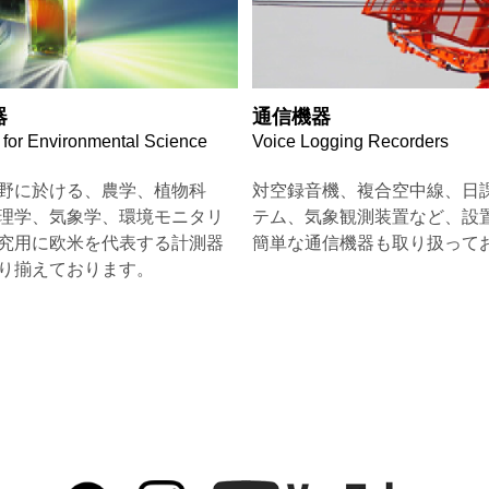
器
通信機器
 for Environmental Science
Voice Logging Recorders
野に於ける、農学、植物科
対空録音機、複合空中線、日
理学、気象学、環境モニタリ
テム、気象観測装置など、設
究用に欧米を代表する計測器
簡単な通信機器も取り扱って
り揃えております。