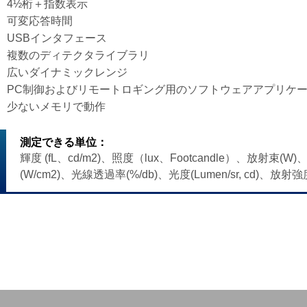
4½桁＋指数表示
可変応答時間
USBインタフェース
複数のディテクタライブラリ
広いダイナミックレンジ
PC制御およびリモートロギング用のソフトウェアアプリケ
少ないメモリで動作
測定できる単位：
輝度 (fL、cd/m2)、照度（lux、Footcandle）、放射束(W)
(W/cm2)、光線透過率(%/db)、光度(Lumen/sr, cd)、放射強度