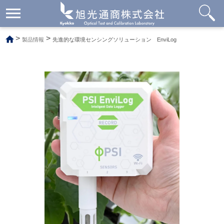
メ
ニ
ュ
>
>
製品情報
先進的な環境センシングソリューション EnviLog
ー
開
閉