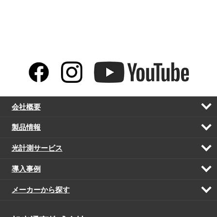
会社概要
開
く
製品情報
開
く
光計測サービス
開
く
導入事例
開
く
メーカーから探す
開
く