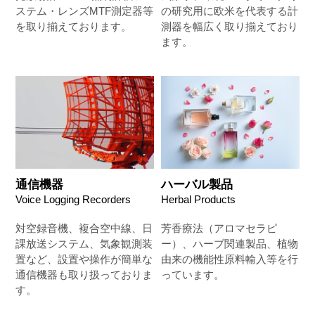
ステム・レンズMTF測定器等
の研究用に欧米を代表する計
を取り揃えております。
測器を幅広く取り揃えており
ます。
通信機器
ハーバル製品
Voice Logging Recorders
Herbal Products
対空録音機、複合空中線、日
芳香療法（アロマセラピ
課放送システム、気象観測装
ー）、ハーブ関連製品、植物
置など、設置や操作が簡単な
由来の機能性原料輸入等を行
通信機器も取り扱っておりま
っています。
す。