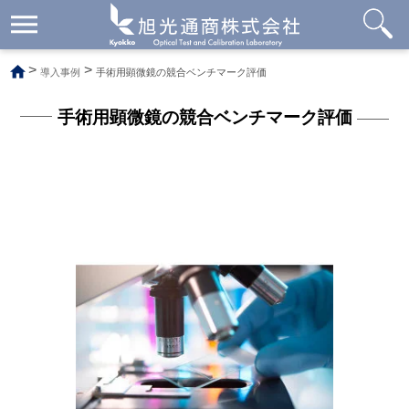
メ
ニ
ュ
>
>
導入事例
手術用顕微鏡の競合ベンチマーク評価
ー
開
閉
手術用顕微鏡の競合ベンチマーク評価