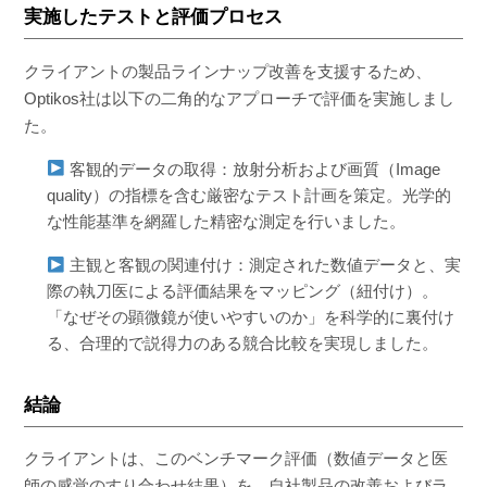
実施したテストと評価プロセス
クライアントの製品ラインナップ改善を支援するため、
Optikos社は以下の二角的なアプローチで評価を実施しまし
た。
客観的データの取得：放射分析および画質（Image
quality）の指標を含む厳密なテスト計画を策定。光学的
な性能基準を網羅した精密な測定を行いました。
主観と客観の関連付け：測定された数値データと、実
際の執刀医による評価結果をマッピング（紐付け）。
「なぜその顕微鏡が使いやすいのか」を科学的に裏付け
る、合理的で説得力のある競合比較を実現しました。
結論
クライアントは、このベンチマーク評価（数値データと医
師の感覚のすり合わせ結果）を、自社製品の改善およびラ