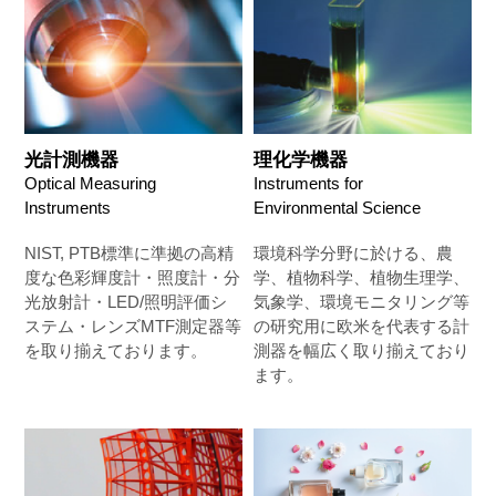
光計測機器
理化学機器
Optical Measuring
Instruments for
Instruments
Environmental Science
NIST, PTB標準に準拠の高精
環境科学分野に於ける、農
度な色彩輝度計・照度計・分
学、植物科学、植物生理学、
光放射計・LED/照明評価シ
気象学、環境モニタリング等
ステム・レンズMTF測定器等
の研究用に欧米を代表する計
を取り揃えております。
測器を幅広く取り揃えており
ます。