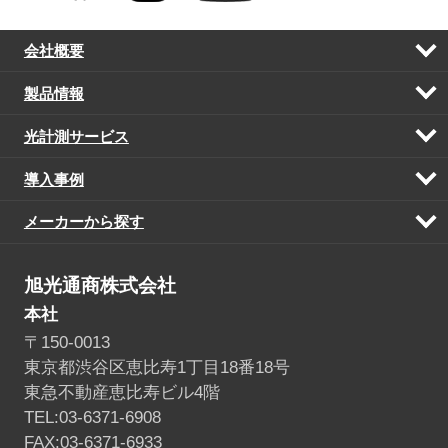
会社概要
開
く
製品情報
開
く
光計測サービス
開
く
導入事例
開
く
メーカーから探す
開
く
旭光通商株式会社
本社
〒150-0013
東京都渋谷区恵比寿1丁目18番18号
東急不動産恵比寿ビル4階
TEL:03-6371-6908
FAX:03-6371-6933