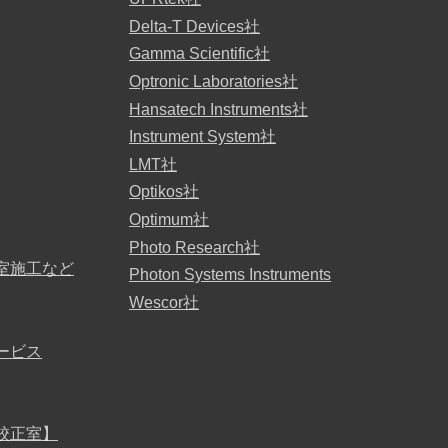
Delta-T Devices社
Gamma Scientific社
Optronic Laboratories社
Hansatech Instruments社
Instrument System社
LMT社
Optikos社
Optimum社
Photo Research社
室施工など
Photon Systems Instruments
Wescor社
ービス
校正室】