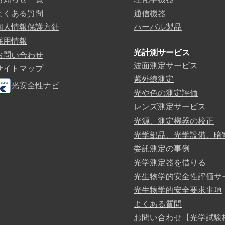
よくある質問
通信機器
個人情報保護方針
ハーバル製品
採用情報
光計測サービス
お問い合わせ
波面測定サービス
サイトマップ
紫外線測定
光安全性ナビ
光や色の測定評価
レンズ測定サービス
光源、測定機器の校正
光学部品、光学設備、暗
委託測定の事例
光学測定器を借りる
光生物学的安全性評価サ
光生物学的安全要求事項
よくある質問
お問い合わせ【光学試験