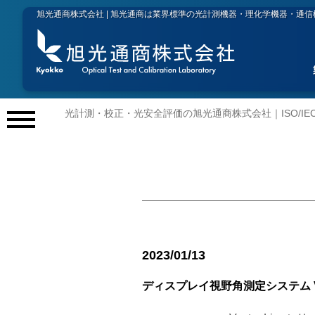
旭光通商株式会社 | 旭光通商は業界標準の光計測機器・理化学機器・通
光計測・校正・光安全評価の旭光通商株式会社｜ISO/IEC 
メ
ニ
ュ
ー
開
閉
2023/01/13
ディスプレイ視野角測定システム Vec