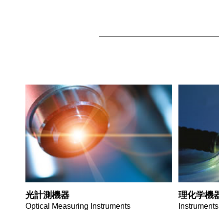
光計測機器
理化学機
Optical Measuring Instruments
Instruments