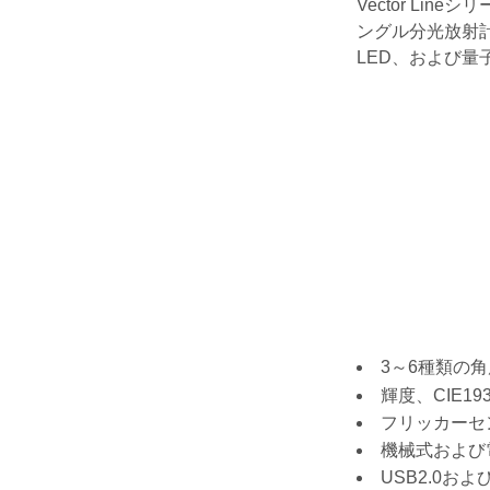
Vector L
ングル分光放射
LED、および
3～6種類の
輝度、CIE19
フリッカーセン
機械式および
USB2.0およ