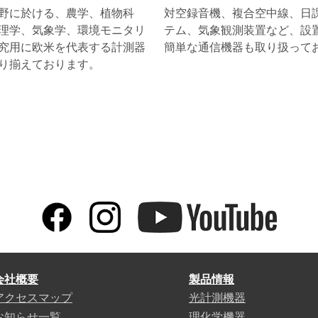
野に於ける、農学、植物科
対空録音機、複合空中線、日
理学、気象学、環境モニタリ
テム、気象観測装置など、設
究用に欧米を代表する計測器
簡単な通信機器も取り扱って
り揃えております。
会社概要
製品情報
アクセスマップ
光計測機器
お知らせ一覧
理化学機器