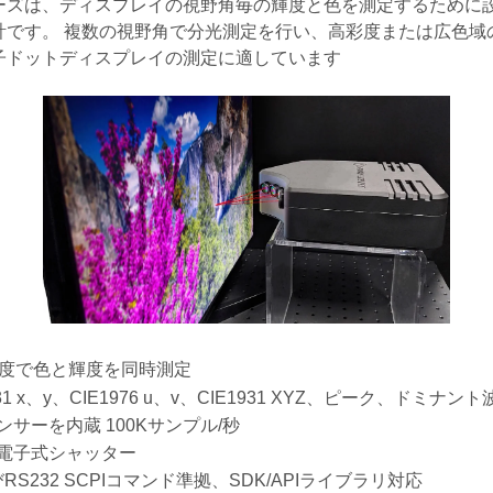
ineシリーズは、ディスプレイの視野角毎の輝度と色を測定するため
計です。 複数の視野角で分光測定を行い、高彩度または広色域の
量子ドットディスプレイの測定に適しています
角度で色と輝度を同時測定
31 x、y、CIE1976 u、v、CIE1931 XYZ、ピーク、ドミナン
サーを内蔵 100Kサンプル/秒
電子式シャッター
びRS232 SCPIコマンド準拠、SDK/APIライブラリ対応