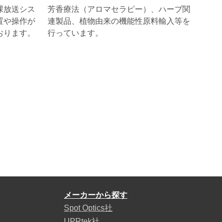
課放送シス
芳香療法（アロマセラピー）、ハーブ関
置や操作が
連製品、植物由来の機能性原料輸入等を
おります。
行っています。
メーカーから探す
Spot Optics社
UPRtek社