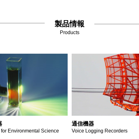
製品情報
Products
器
通信機器
 for Environmental Science
Voice Logging Recorders