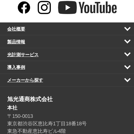
会社概要
開
く
製品情報
開
く
光計測サービス
開
く
導入事例
開
く
メーカーから探す
開
く
旭光通商株式会社
本社
〒150-0013
東京都渋谷区恵比寿1丁目18番18号
東急不動産恵比寿ビル4階