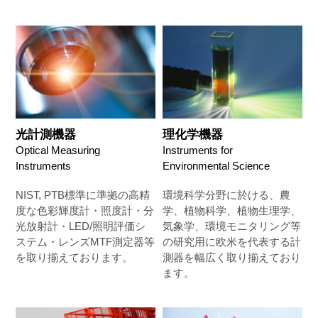
光計測機器
理化学機器
Optical Measuring
Instruments for
Instruments
Environmental Science
NIST, PTB標準に準拠の高精
環境科学分野に於ける、農
度な色彩輝度計・照度計・分
学、植物科学、植物生理学、
光放射計・LED/照明評価シ
気象学、環境モニタリング等
ステム・レンズMTF測定器等
の研究用に欧米を代表する計
を取り揃えております。
測器を幅広く取り揃えており
ます。