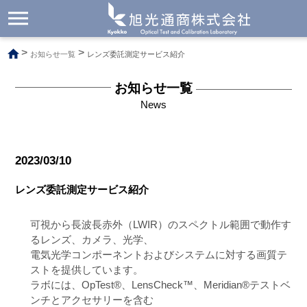
メ
ニ
ュ
>
>
お知らせ一覧
レンズ委託測定サービス紹介
ー
開
閉
お知らせ一覧
News
2023/03/10
レンズ委託測定サービス紹介
可視から長波長赤外（LWIR）のスペクトル範囲で動作す
るレンズ、カメラ、光学、
電気光学コンポーネントおよびシステムに対する画質テ
ストを提供しています。
ラボには、OpTest®、LensCheck™、Meridian®テストベ
ンチとアクセサリーを含む