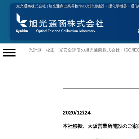
旭光通商株式会社 | 旭光通商は業界標準の光計測機器・理化学機器・通
光計測・校正・光安全評価の旭光通商株式会社｜ISO/IEC 
メ
ニ
ュ
ー
開
閉
2020/12/24
本社移転、大阪営業所開設のご案