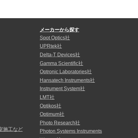
メーカーから探す
Spot Optics社
UPRtek社
Delta-T Devices社
Gamma Scientific社
Optronic Laboratories社
Hansatech Instruments社
Instrument System社
LMT社
Optikos社
Optimum社
Photo Research社
室施工など
Photon Systems Instruments