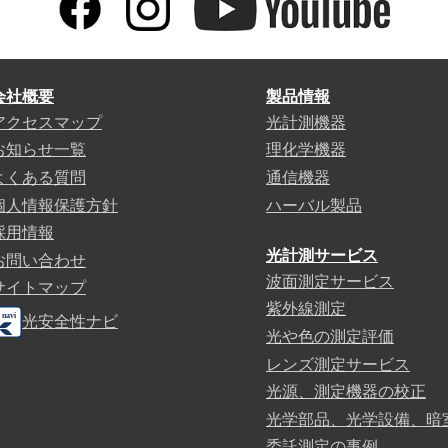
会社概要
製品情報
アクセスマップ
光計測機器
お知らせ一覧
理化学機器
よくある質問
通信機器
個人情報保護方針
ハーバル製品
採用情報
光計測サービス
お問い合わせ
波面測定サービス
サイトマップ
紫外線測定
光安全性ナビ
光や色の測定評価
レンズ測定サービス
光源、測定機器の校正
光学部品、光学設備、暗
委託測定の事例