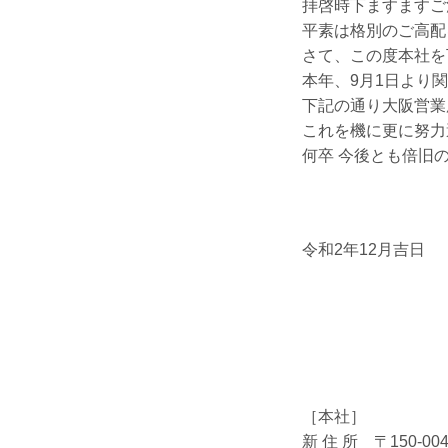
拝啓時下ますますご
平素は格別のご高配
さて、この度本社を
本年、9月1日より
下記の通り大阪営業
これを機に更に努力
何卒 今後とも倍旧
令和2年12月吉日
［本社］
新 住 所 〒150-00