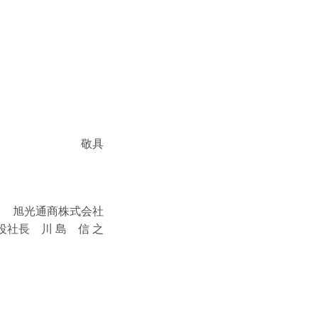
敬具
旭光通商株式会社
役社長 川 島 信 之