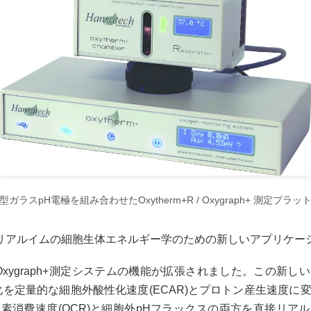
ガラスpH電極を組み合わせたOxytherm+R / Oxygraph+ 測定プラ
R: リアルイムの細胞生体エネルギー学のための新しいアプリケー
およびOxygraph+測定システムの機能が拡張されました。この新
化を定量的な細胞外酸性化速度(ECAR)とプロトン産生速度に
素消費速度(OCR)と細胞外pHフラックスの両方を直接リア