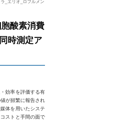
ラ_エリオ_ロフルメン
した細胞酸素消費
の同時測定ア
性・効率を評価する有
の値が頻繁に報告され
ン媒体を用いたシステ
、コストと手間の面で