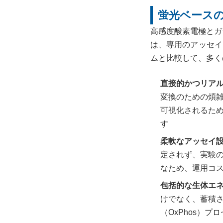
蛍光ベース
高感度酸素電極とガラス
は、専用のアッセイ
ムと比較して、多く
直接的かつリア
変換のための煩
可視化されるた
す
柔軟なアッセイ
定されず、実験
なため、運用コ
包括的な生体エ
けでなく、蓄積
（OxPhos）