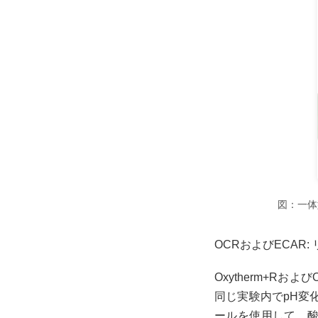
図：一体型
OCRおよびECA
Oxytherm+R
同じ実験内でpH変
ールを使用して、酸