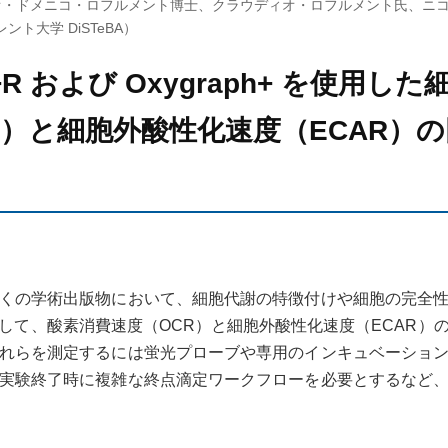
リオ・ドメニコ・ロフルメント博士、クラウディオ・ロフルメント氏、ニコ
ト大学 DiSTeBA）
m+R および Oxygraph+ を使用
R）と細胞外酸性化速度（ECAR）
くの学術出版物において、細胞代謝の特徴付けや細胞の完全
して、酸素消費速度（OCR）と細胞外酸性化速度（ECAR）
れらを測定するには蛍光プローブや専用のインキュベーショ
実験終了時に複雑な終点滴定ワークフローを必要とするなど