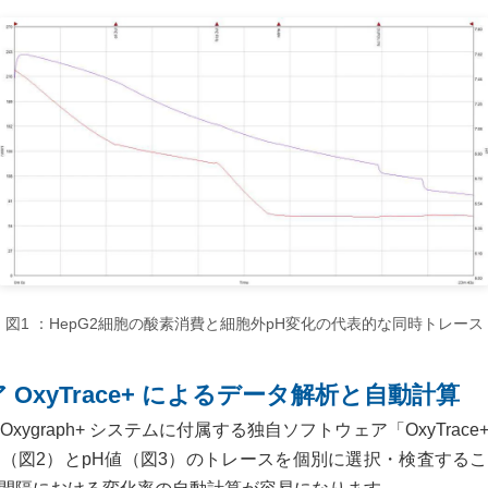
図1 ：HepG2細胞の酸素消費と細胞外pH変化の代表的な同時トレース
OxyTrace+ によるデータ解析と自動計算
よび Oxygraph+ システムに付属する独自ソフトウェア「OxyTr
（図2）とpH値（図3）のトレースを個別に選択・検査する