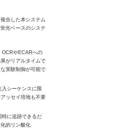
極）を複合した本システム
る蛍光ベースのシステ
CRやECARへの
結果がリアルタイムで
軟な実験制御が可能で
注入シーケンスに限
用アッセイ培地も不要
同時に追跡できるだ
酸化的リン酸化