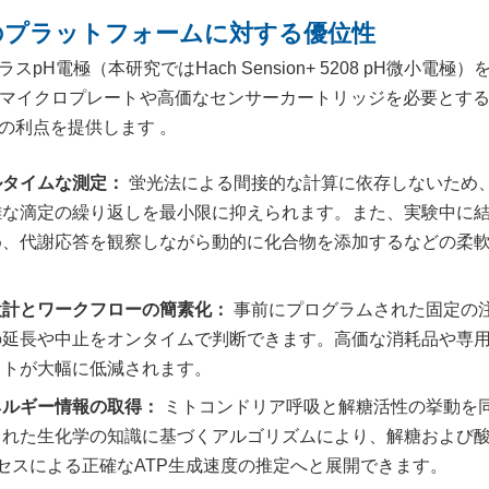
のプラットフォームに対する優位性
pH電極（本研究ではHach Sension+ 5208 pH微小電
マイクロプレートや高価なセンサーカートリッジを必要とす
の利点を提供します 。
ルタイムな測定：
蛍光法による間接的な計算に依存しないため、O
雑な滴定の繰り返しを最小限に抑えられます。また、実験中に
め、代謝応答を観察しながら動的に化合物を添加するなどの柔
設計とワークフローの簡素化：
事前にプログラムされた固定の
の延長や中止をオンタイムで判断できます。高価な消耗品や専
ストが大幅に低減されます。
ネルギー情報の取得：
ミトコンドリア呼吸と解糖活性の挙動を
された生化学の知識に基づくアルゴリズムにより、解糖および
プロセスによる正確なATP生成速度の推定へと展開できます。