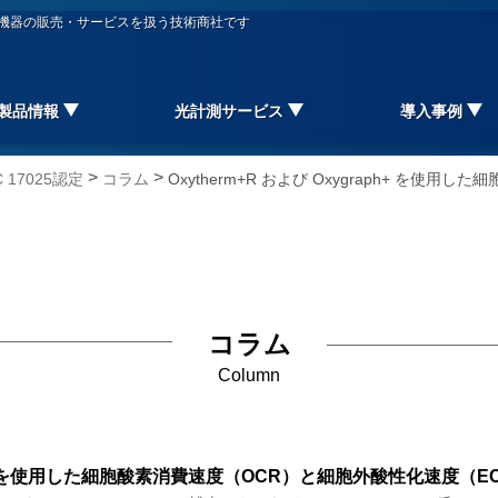
信機器の販売・サービスを扱う技術商社です
製品情報
光計測サービス
導入事例
>
>
17025認定
コラム
Oxytherm+R および Oxygraph+ を
コラム
Column
graph+ を使用した細胞酸素消費速度（OCR）と細胞外酸性化速度