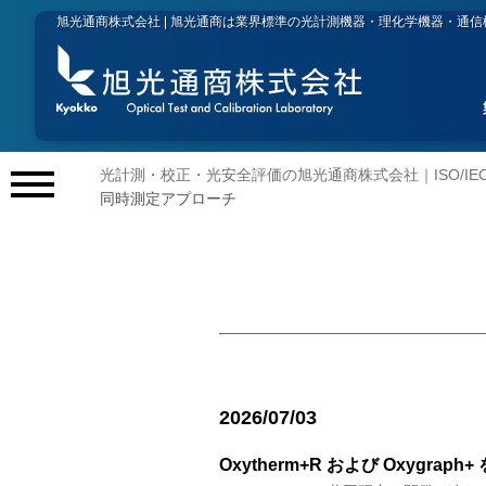
旭光通商株式会社 | 旭光通商は業界標準の光計測機器・理化学機器・通
光計測・校正・光安全評価の旭光通商株式会社｜ISO/IEC 
メ
同時測定アプローチ
ニ
ュ
ー
開
閉
2026/07/03
Oxytherm+R および Oxy