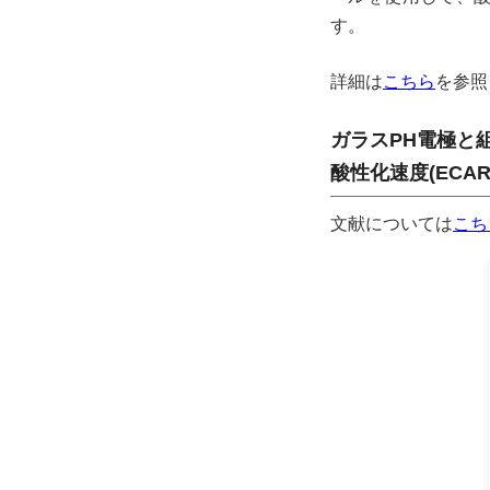
す。
詳細は
こちら
を参照
ガラスPH電極と組
酸性化速度(ECA
文献については
こち